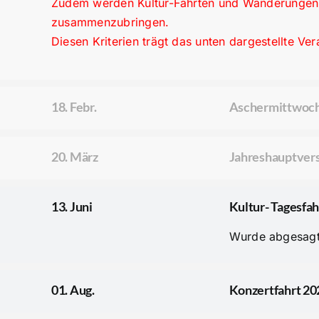
Zudem werden Kultur-Fahrten und Wanderungen
zusammenzubringen.
Diesen Kriterien trägt das unten dargestellte V
18. Febr.
Aschermittwoch
20. März
Jahreshauptve
13. Juni
Kultur- Tagesfa
Wurde abgesagt
01. Aug.
Konzertfahrt 2